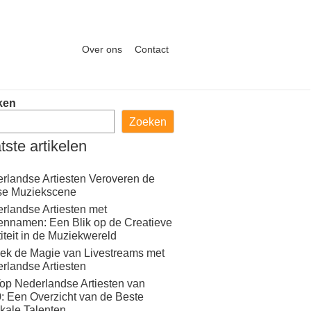
Over ons
Contact
ken
Zoeken
tste artikelen
rlandse Artiesten Veroveren de
se Muziekscene
rlandse Artiesten met
ennamen: Een Blik op de Creatieve
titeit in de Muziekwereld
ek de Magie van Livestreams met
rlandse Artiesten
op Nederlandse Artiesten van
: Een Overzicht van de Beste
kale Talenten