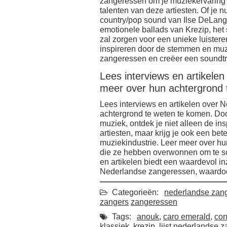
zangeressen om je muziekervaring te
talenten van deze artiesten. Of je n
country/pop sound van Ilse DeLange
emotionele ballads van Krezip, het
zal zorgen voor een unieke luisterer
inspireren door de stemmen en muzi
zangeressen en creëer een soundtr
Lees interviews en artikel
meer over hun achtergrond 
Lees interviews en artikelen over
achtergrond te weten te komen. Doo
muziek, ontdek je niet alleen de in
artiesten, maar krijg je ook een bet
muziekindustrie. Leer meer over hu
die ze hebben overwonnen om te sch
en artikelen biedt een waardevol in
Nederlandse zangeressen, waardoo
Categorieën:
nederlandse zan
zangers
zangeressen
Tags:
anouk
,
caro emerald
,
con
klassiek
,
krezip
,
lijst nederlandse 