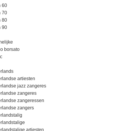
n 60
n 70
n 80
n 90
elijke
o borsato
c
rlands
rlandse artiesten
rlandse jazz zangeres
rlandse zangeres
rlandse zangeressen
rlandse zangers
rlandstalig
rlandstalige
rlandstalige artiesten