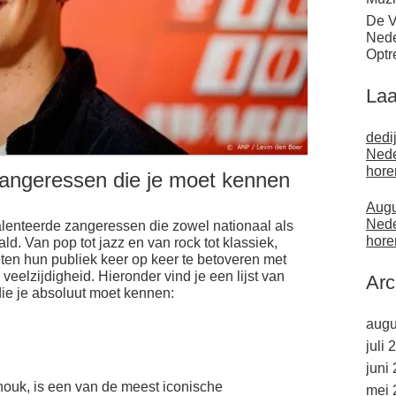
De V
Nede
Optr
Laa
dedi
Nede
hore
Zangeressen die je moet kennen
Augu
Nede
lenteerde zangeressen die zowel nationaal als
hore
d. Van pop tot jazz en van rock tot klassiek,
n hun publiek keer op keer te betoveren met
eelzijdigheid. Hieronder vind je een lijst van
Arc
e je absoluut moet kennen:
augu
juli 
juni
ouk, is een van de meest iconische
mei 