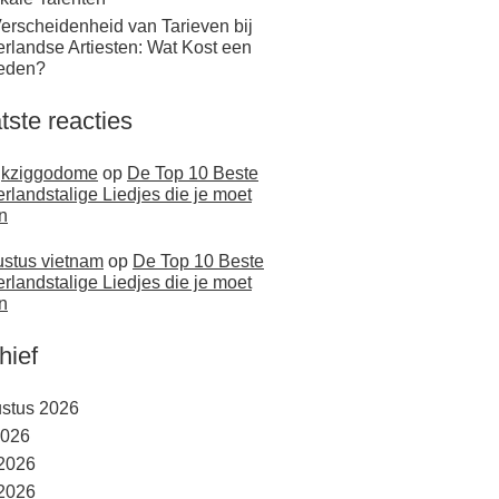
erscheidenheid van Tarieven bij
rlandse Artiesten: Wat Kost een
eden?
tste reacties
jkziggodome
op
De Top 10 Beste
rlandstalige Liedjes die je moet
n
stus vietnam
op
De Top 10 Beste
rlandstalige Liedjes die je moet
n
hief
stus 2026
2026
 2026
2026