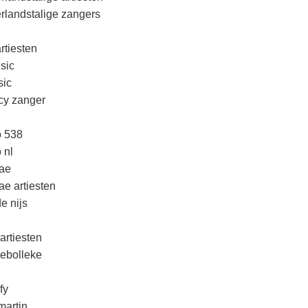
rlandstalige zangers
rtiesten
sic
ic
cy zanger
o 538
 nl
ae
ae artiesten
e nijs
artiesten
lebolleke
fy
martin