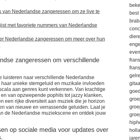
beke
 van Nederlandse zangeressen om ze live te
best
brab
lijst met favoriete nummers van Nederlandse
conc
die
over Nederlandse zangeressen om meer over hun
enge
.
eve
landse zangeressen om verschillende
fran
fran
gelr
te luisteren naar verschillende Nederlandse
 haar unieke stemgeluid en muzikale invloeden
gitaa
scala aan genres kunt verkennen. Van krachtige
goe
 en van opzwepende pophits tot jazzy klanken,
groe
een rijke diversiteit aan muziek die je horizon
groe
ten van nieuwe en verrassende geluiden. Laat je
van de Nederlandse muziekscene en ontdek jouw
groe
hiph
en op sociale media voor updates over
holl
.
jare