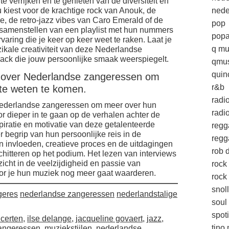
 verrijken en te genieten van de diversiteit en
u kiest voor de krachtige rock van Anouk, de
nede
, de retro-jazz vibes van Caro Emerald of de
pop
 samenstellen van een playlist met hun nummers
popa
varing die je keer op keer weet te raken. Laat je
q mu
kale creativiteit van deze Nederlandse
ack die jouw persoonlijke smaak weerspiegelt.
qmus
quin
en over Nederlandse zangeressen om
r&b
te weten te komen.
radi
 Nederlandse zangeressen om meer over hun
radio
r dieper in te gaan op de verhalen achter de
spiratie en motivatie van deze getalenteerde
regg
er begrip van hun persoonlijke reis in de
regg
n invloeden, creatieve proces en de uitdagingen
rob d
itteren op het podium. Het lezen van interviews
zicht in de veelzijdigheid en passie van
rock
r je hun muziek nog meer gaat waarderen.
rock 
snol
geres
nederlandse zangeressen
nederlandstalige
soul
spoti
certen
,
ilse delange
,
jacqueline govaert
,
jazz
,
tino 
zangeressen
,
muziekstijlen
,
nederlandse