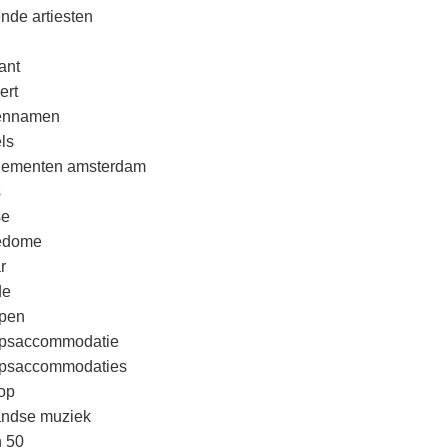
nde artiesten
ant
ert
rennamen
ls
nementen amsterdam
s
se
edome
r
de
pen
psaccommodatie
psaccommodaties
op
andse muziek
n 50