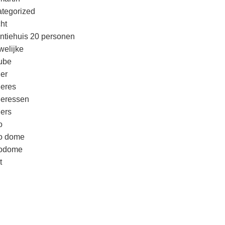
tegorized
cht
ntiehuis 20 personen
welijke
ube
er
eres
eressen
ers
o
o dome
godome
t