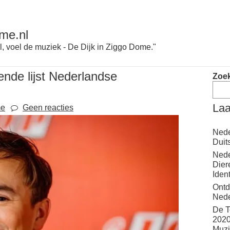
me.nl
l, voel de muziek - De Dijk in Ziggo Dome."
nde lijst Nederlandse
Zoe
Laa
me
Geen reacties
Nede
Duit
Nede
Dier
Iden
Ontd
Nede
De T
2020
Muzi