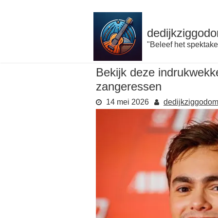
Naar
de
inhoud
dedijkziggodo
gaan
"Beleef het spektake
Bekijk deze indrukwekke
zangeressen
14 mei 2026
dedijkziggodo