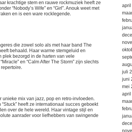
ar krachtige stem en rauwe rockmuziek heeft ze
apri
onder “Nobody’s Wife” en “Girl”. Anouk weet met
maar
e raken en is een ware rocklegende.
febr
janu
dec
nov
ngeres die zowel solo als met haar band The
okto
eeft behaald. Haar warme stemgeluid en
 plek bezorgd in de harten van vele
sept
Miracle” en “Calm After The Storm” zijn slechts
augu
repertoire.
juli 
juni
mei 
apri
unieke mix van jazz, pop en retro-invloeden.
maar
n “Stuck” heeft ze internationaal succes geboekt
febr
len over de hele wereld. Haar vintage stijl en
olute aanrader voor liefhebbers van swingende
janu
dec
nov