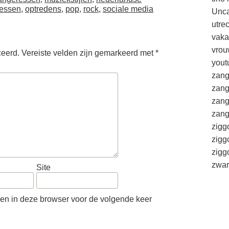
ressen
,
optredens
,
pop
,
rock
,
sociale media
Unca
utre
vaka
vrou
ceerd.
Vereiste velden zijn gemarkeerd met
*
yout
zang
zang
zang
zang
zigg
zigg
zig
zwar
Site
ren in deze browser voor de volgende keer