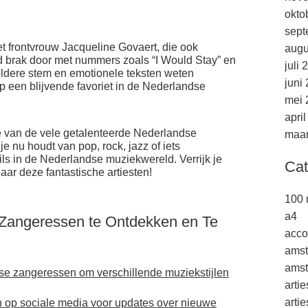
okto
sept
t frontvrouw Jacqueline Govaert, die ook
augu
d brak door met nummers zoals “I Would Stay” en
juli 
ldere stem en emotionele teksten weten
juni
p een blijvende favoriet in de Nederlandse
mei 
apri
ie van de vele getalenteerde Nederlandse
maar
je nu houdt van pop, rock, jazz of iets
wils in de Nederlandse muziekwereld. Verrijk je
Cat
aar deze fantastische artiesten!
100 
a4
 Zangeressen te Ontdekken en Te
acco
ams
amst
dse zangeressen om verschillende muziekstijlen
arti
arti
 op sociale media voor updates over nieuwe