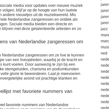
jare
sociale media voor updates over nieuwe muziek
 volgen, blijf je op de hoogte van hun laatste
jare
n andere nieuwtjes uit de muziekwereld. Mis
jare
riete Nederlandse zangeressen en ontdek als
jare
engen. Sociale media bieden een directe en
e blijven met deze getalenteerde artiesten en zo
jazz
mann
dens van Nederlandse zangeressen om
marc
musi
ned
n Nederlandse zangeressen om ze live te kunnen
nede
ie van een liveoptreden, waarbij je de kracht en
s kunt voelen. Door aanwezig te zijn bij een
nede
ieke stemgeluiden, charisma en podiumkunsten
nede
n volle glorie te bewonderen. Laat je meevoeren
nede
nvergetelijke avond vol prachtige klanken en
nede
nede
ellijst met favoriete nummers van
nede
nede
t met favoriete nummers van Nederlandse
nede