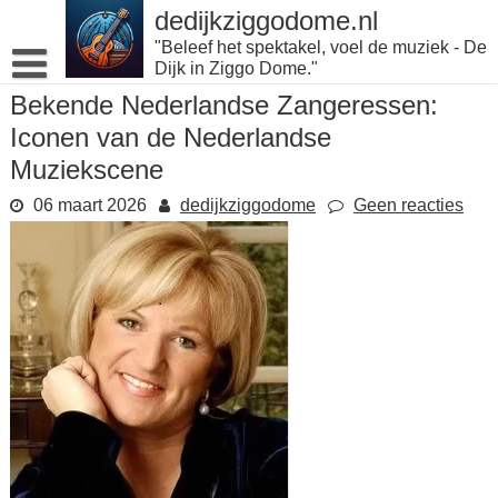
Naar
dedijkziggodome.nl
de
"Beleef het spektakel, voel de muziek - De
inhoud
Dijk in Ziggo Dome."
gaan
Bekende Nederlandse Zangeressen:
Iconen van de Nederlandse
Muziekscene
06 maart 2026
dedijkziggodome
Geen reacties