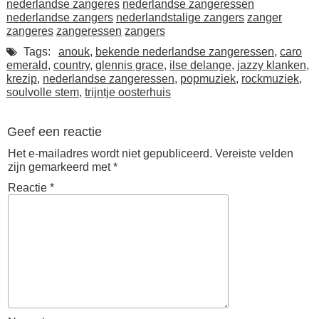
nederlandse zangeres
nederlandse zangeressen
nederlandse zangers
nederlandstalige zangers
zanger
zangeres
zangeressen
zangers
Tags:
anouk
,
bekende nederlandse zangeressen
,
caro
emerald
,
country
,
glennis grace
,
ilse delange
,
jazzy klanken
,
krezip
,
nederlandse zangeressen
,
popmuziek
,
rockmuziek
,
soulvolle stem
,
trijntje oosterhuis
Geef een reactie
Het e-mailadres wordt niet gepubliceerd.
Vereiste velden
zijn gemarkeerd met
*
Reactie
*