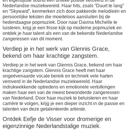
en eigentijdse sound een unieke positie veroverd in de
Nederlandse muziekwereld. Haar hits, zoals “Duurt te lang”
en “Skyward”, kenmerken zich door pakkende melodieën en
persoonlijke teksten die moeiteloos aansluiten bij de
hedendaagse popmuziek. Door naar Davina Michelle te
luisteren, krijg je een frisse kijk op moderne popmuziek en
ontdek je haar talent als een van de bekende Nederlandse
zangeressen van dit moment.
Verdiep je in het werk van Glennis Grace,
bekend om haar krachtige zangstem.
Verdiep je in het werk van Glennis Grace, bekend om haar
krachtige zangstem. Glennis Grace heeft met haar
ongeëvenaarde vocale bereik en techniek vele harten
veroverd in de Nederlandse muziekwereld. Haar
indrukwekkende optredens en emotionele vertolkingen
maken haar een van de meest bewonderde zangeressen
van Nederland. Door haar muziek te beluisteren en haar
carrière te volgen, krijg je een dieper inzicht in de passie en
talenten van deze getalenteerde artieste.
Ontdek Eefje de Visser voor dromerige en
eigenzinnige Nederlandstalige muziek.