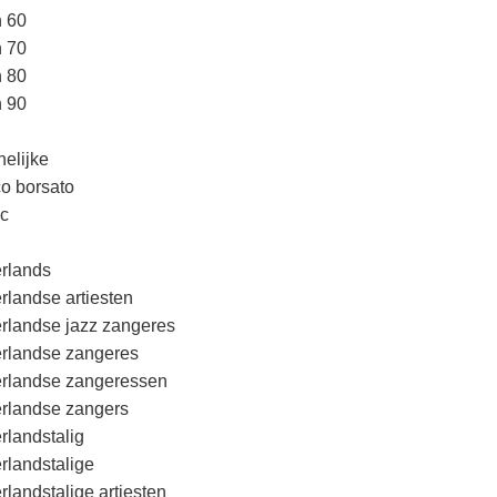
n 60
n 70
n 80
n 90
elijke
o borsato
c
rlands
rlandse artiesten
rlandse jazz zangeres
rlandse zangeres
rlandse zangeressen
rlandse zangers
rlandstalig
rlandstalige
rlandstalige artiesten