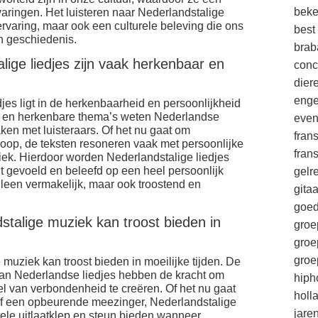
beke
varingen. Het luisteren naar Nederlandstalige
 ervaring, maar ook een culturele beleving die ons
best
en geschiedenis.
brab
lige liedjes zijn vaak herkenbaar en
conc
die
enge
jes ligt in de herkenbaarheid en persoonlijkheid
al en herkenbare thema’s weten Nederlandse
eve
ken met luisteraars. Of het nu gaat om
fran
f hoop, de teksten resoneren vaak met persoonlijke
fran
iek. Hierdoor worden Nederlandstalige liedjes
ht gevoeld en beleefd op een heel persoonlijk
gelr
lleen vermakelijk, maar ook troostend en
gitaa
goe
stalige muziek kan troost bieden in
groe
groe
groe
 muziek kan troost bieden in moeilijke tijden. De
an Nederlandse liedjes hebben de kracht om
hiph
l van verbondenheid te creëren. Of het nu gaat
holl
f een opbeurende meezinger, Nederlandstalige
jare
ele uitlaatklep en steun bieden wanneer