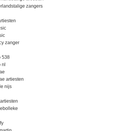
rlandstalige zangers
rtiesten
sic
ic
cy zanger
o 538
 nl
ae
ae artiesten
e nijs
artiesten
lebolleke
fy
martin