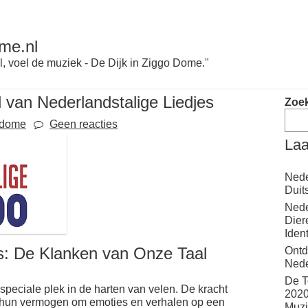
me.nl
l, voel de muziek - De Dijk in Ziggo Dome."
van Nederlandstalige Liedjes
Zoe
odome
Geen reacties
Laa
Nede
Duit
Nede
Dier
Iden
es: De Klanken van Onze Taal
Ontd
Nede
De T
speciale plek in de harten van velen. De kracht
2020
in hun vermogen om emoties en verhalen op een
Muzi