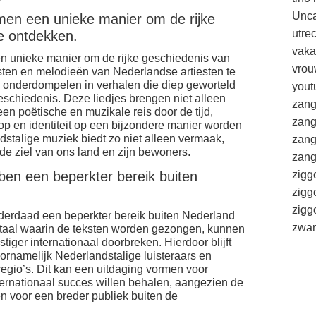
Unca
rmen een unieke manier om de rijke
utre
e ontdekken.
vaka
en unieke manier om de rijke geschiedenis van
vrou
sten en melodieën van Nederlandse artiesten te
ch onderdompelen in verhalen die diep geworteld
yout
eschiedenis. Deze liedjes brengen niet alleen
zang
en poëtische en muzikale reis door de tijd,
zang
hoop en identiteit op een bijzondere manier worden
ndstalige muziek biedt zo niet alleen vermaak,
zang
de ziel van ons land en zijn bewoners.
zang
bben een beperkter bereik buiten
zigg
zigg
zig
nderdaad een beperkter bereik buiten Nederland
zwar
 taal waarin de teksten worden gezongen, kunnen
ger internationaal doorbreken. Hierdoor blijft
voornamelijk Nederlandstalige luisteraars en
 regio’s. Dit kan een uitdaging vormen voor
ternationaal succes willen behalen, aangezien de
n voor een breder publiek buiten de