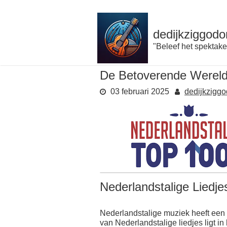
Naar
de
inhoud
dedijkziggodo
gaan
"Beleef het spektake
De Betoverende Wereld 
03 februari 2025
dedijkzigg
Nederlandstalige Liedj
Nederlandstalige muziek heeft een 
van Nederlandstalige liedjes ligt 