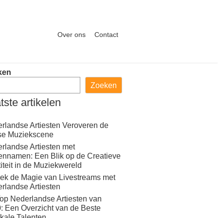
Over ons
Contact
ken
Zoeken
tste artikelen
rlandse Artiesten Veroveren de
se Muziekscene
rlandse Artiesten met
ennamen: Een Blik op de Creatieve
titeit in de Muziekwereld
ek de Magie van Livestreams met
rlandse Artiesten
op Nederlandse Artiesten van
: Een Overzicht van de Beste
kale Talenten