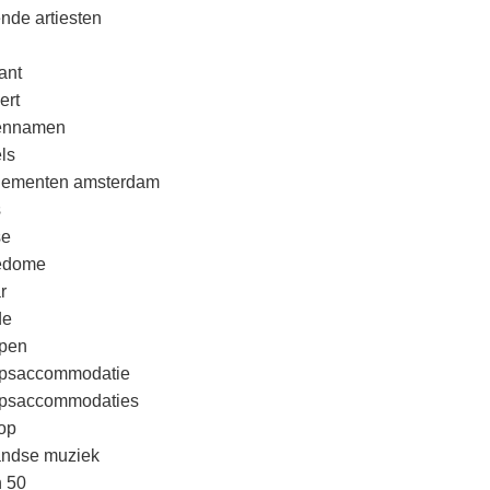
nde artiesten
ant
ert
rennamen
ls
nementen amsterdam
s
se
edome
r
de
pen
psaccommodatie
psaccommodaties
op
andse muziek
n 50