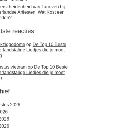
erscheidenheid van Tarieven bij
rlandse Artiesten: Wat Kost een
eden?
tste reacties
jkziggodome
op
De Top 10 Beste
rlandstalige Liedjes die je moet
n
stus vietnam
op
De Top 10 Beste
rlandstalige Liedjes die je moet
n
hief
stus 2026
2026
 2026
2026