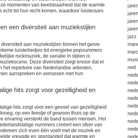
 deze momenten van kwetsbaarheid dat de warmte
jare
echt tot hun recht komen, waardoor luisteraars
jare
jare
n een diversiteit aan muziekstijlen
jare
jazz
diversiteit aan muziekstijlen binnen het genre
mann
intieme luisterliedjes tot energieke popnummers
marc
elijke rockmuziek, de variatie in stijlen is
musi
iekscene. Deze diversiteit zorgt ervoor dat er
ned
in het repertoire van Nederlandse artiesten,
nnen aanspreken en verrassen met hun
nede
nede
ige hits zorgt voor gezelligheid en
nede
nede
nede
ige hits zorgt voor een gevoel van gezelligheid
 kroeg, op een feestje of gewoon thuis op de
nede
le ervaring versterkt de band tussen mensen. Het
nede
derlandstalige nummers creëert een sfeer van
nede
iedereen zich even één voelt met de muziek en
elde vreugde en spontaniteit dat warmte en
nede