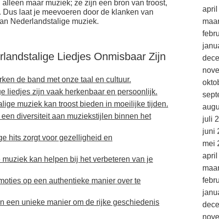
an alleen maar muziek; ze zijn een bron van troost,
apri
n. Dus laat je meevoeren door de klanken van
van Nederlandstalige muziek.
maar
febr
janu
andstalige Liedjes Onmisbaar Zijn
dec
nov
rken de band met onze taal en cultuur.
okto
e liedjes zijn vaak herkenbaar en persoonlijk.
sept
lige muziek kan troost bieden in moeilijke tijden.
augu
een diversiteit aan muziekstijlen binnen het
juli 
juni
 hits zorgt voor gezelligheid en
mei 
apri
 muziek kan helpen bij het verbeteren van je
maar
febr
moties op een authentieke manier over te
janu
en een unieke manier om de rijke geschiedenis
dec
nov