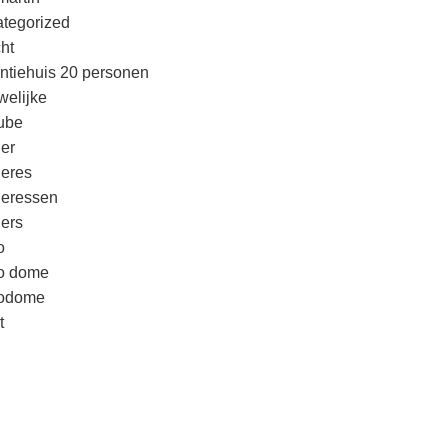
tegorized
cht
ntiehuis 20 personen
welijke
ube
er
eres
eressen
ers
o
o dome
godome
t