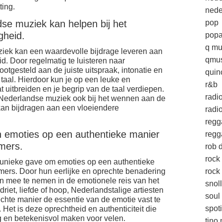
ting.
nede
dse muziek kan helpen bij het
pop
gheid.
popa
q mu
ziek kan een waardevolle bijdrage leveren aan
qmus
id. Door regelmatig te luisteren naar
ootgesteld aan de juiste uitspraak, intonatie en
quin
taal. Hierdoor kun je op een leuke en
r&b
uitbreiden en je begrip van de taal verdiepen.
radi
r Nederlandse muziek ook bij het wennen aan de
 kan bijdragen aan een vloeiendere
radio
regg
n emoties op een authentieke manier
regg
mers.
rob d
rock
 unieke gave om emoties op een authentieke
mers. Door hun eerlijke en oprechte benadering
rock 
 en mee te nemen in de emotionele reis van het
snol
driet, liefde of hoop, Nederlandstalige artiesten
soul
chte manier de essentie van de emotie vast te
spoti
 Het is deze oprechtheid en authenticiteit die
ig en betekenisvol maken voor velen.
tino 