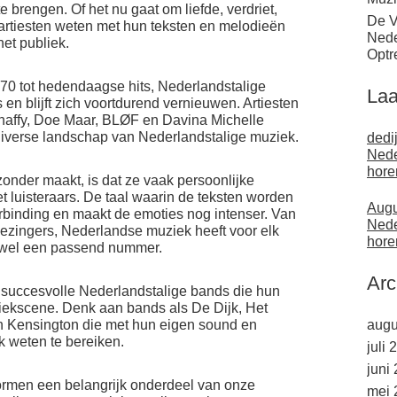
 brengen. Of het nu gaat om liefde, verdriet,
De V
artiesten weten met hun teksten en melodieën
Nede
et publiek.
Optr
 ’70 tot hedendaagse hits, Nederlandstalige
Laa
 en blijft zich voortdurend vernieuwen. Artiesten
haffy, Doe Maar, BLØF en Davina Michelle
diverse landschap van Nederlandstalige muziek.
dedi
Nede
hore
zonder maakt, is dat ze vaak persoonlijke
t luisteraars. De taal waarin de teksten worden
Augu
rbinding en maakt de emoties nog intenser. Van
Nede
ezingers, Nederlandse muziek heeft voor elk
hore
wel een passend nummer.
Arc
le succesvolle Nederlandstalige bands die hun
ekscene. Denk aan bands als De Dijk, Het
 Kensington die met hun eigen sound en
augu
 weten te bereiken.
juli 
juni
vormen een belangrijk onderdeel van onze
mei 