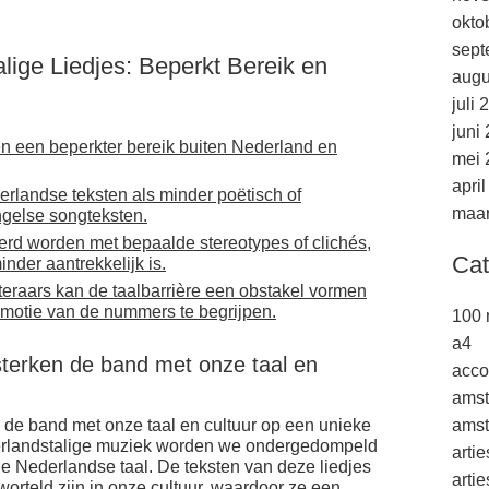
okto
sept
ige Liedjes: Beperkt Bereik en
augu
juli 
juni
n een beperkter bereik buiten Nederland en
mei 
apri
landse teksten als minder poëtisch of
maar
gelse songteksten.
rd worden met bepaalde stereotypes of clichés,
Cat
der aantrekkelijk is.
steraars kan de taalbarrière een obstakel vormen
emotie van de nummers te begrijpen.
100 
a4
rsterken de band met onze taal en
acco
ams
n de band met onze taal en cultuur op een unieke
amst
derlandstalige muziek worden we ondergedompeld
arti
e Nederlandse taal. De teksten van deze liedjes
arti
worteld zijn in onze cultuur, waardoor ze een