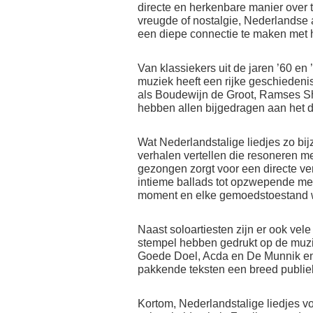
directe en herkenbare manier over te
vreugde of nostalgie, Nederlandse 
een diepe connectie te maken met h
Van klassiekers uit de jaren ’60 en
muziek heeft een rijke geschiedenis
als Boudewijn de Groot, Ramses S
hebben allen bijgedragen aan het 
Wat Nederlandstalige liedjes zo bij
verhalen vertellen die resoneren me
gezongen zorgt voor een directe ve
intieme ballads tot opzwepende me
moment en elke gemoedstoestand 
Naast soloartiesten zijn er ook ve
stempel hebben gedrukt op de muzi
Goede Doel, Acda en De Munnik en
pakkende teksten een breed publiek
Kortom, Nederlandstalige liedjes 