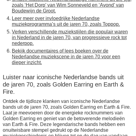
zoals ‘Het Dorp’ van Wim Sonneveld en ‘Avond’ van
Boudewijn de Groot.
Leer meer over invloedrijke Nederlandse
muziekprogramma’s uit de jaren 70, zoals Toppop.
Verken verschillende muziekstijlen die populair waren
in Nederland in de jaren 70, van progressieve rock tot
nederpop.
Bekijk documentaires of lees boeken over de
Nederlandse muziekscene in de jaren 70 voor een
dieper inzicht.
Luister naar iconische Nederlandse bands uit
de jaren 70, zoals Golden Earring en Earth &
Fire.
Ontdek de tijdloze klanken van iconische Nederlandse
bands uit de jaren 70, zoals Golden Earring en Earth & Fire.
Laat je meevoeren door de energieke rocknummers van
Golden Earring en geniet van de betoverende melodieën
van Earth & Fire. Deze legendarische bands hebben een
onuitwisbare stempel gedrukt op de Nederlandse
muziekgeschiedenis en blijven tot op de dag van vandaag