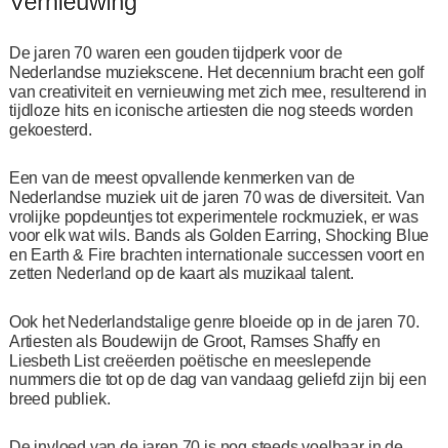
Vernieuwing
De jaren 70 waren een gouden tijdperk voor de
Nederlandse muziekscene. Het decennium bracht een golf
van creativiteit en vernieuwing met zich mee, resulterend in
tijdloze hits en iconische artiesten die nog steeds worden
gekoesterd.
Een van de meest opvallende kenmerken van de
Nederlandse muziek uit de jaren 70 was de diversiteit. Van
vrolijke popdeuntjes tot experimentele rockmuziek, er was
voor elk wat wils. Bands als Golden Earring, Shocking Blue
en Earth & Fire brachten internationale successen voort en
zetten Nederland op de kaart als muzikaal talent.
Ook het Nederlandstalige genre bloeide op in de jaren 70.
Artiesten als Boudewijn de Groot, Ramses Shaffy en
Liesbeth List creëerden poëtische en meeslepende
nummers die tot op de dag van vandaag geliefd zijn bij een
breed publiek.
De invloed van de jaren 70 is nog steeds voelbaar in de