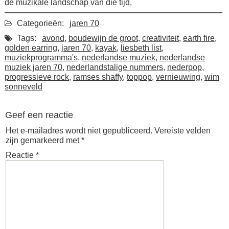
de muzikale landschap van die tijd.
Categorieën:
jaren 70
Tags:
avond
,
boudewijn de groot
,
creativiteit
,
earth fire
,
golden earring
,
jaren 70
,
kayak
,
liesbeth list
,
muziekprogramma's
,
nederlandse muziek
,
nederlandse
muziek jaren 70
,
nederlandstalige nummers
,
nederpop
,
progressieve rock
,
ramses shaffy
,
toppop
,
vernieuwing
,
wim
sonneveld
Geef een reactie
Het e-mailadres wordt niet gepubliceerd.
Vereiste velden
zijn gemarkeerd met
*
Reactie
*