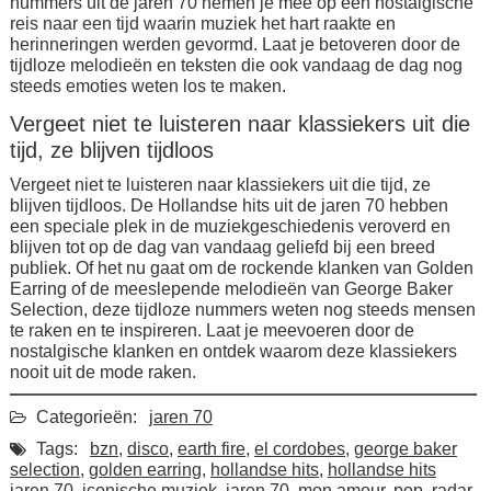
nummers uit de jaren 70 nemen je mee op een nostalgische
reis naar een tijd waarin muziek het hart raakte en
herinneringen werden gevormd. Laat je betoveren door de
tijdloze melodieën en teksten die ook vandaag de dag nog
steeds emoties weten los te maken.
Vergeet niet te luisteren naar klassiekers uit die
tijd, ze blijven tijdloos
Vergeet niet te luisteren naar klassiekers uit die tijd, ze
blijven tijdloos. De Hollandse hits uit de jaren 70 hebben
een speciale plek in de muziekgeschiedenis veroverd en
blijven tot op de dag van vandaag geliefd bij een breed
publiek. Of het nu gaat om de rockende klanken van Golden
Earring of de meeslepende melodieën van George Baker
Selection, deze tijdloze nummers weten nog steeds mensen
te raken en te inspireren. Laat je meevoeren door de
nostalgische klanken en ontdek waarom deze klassiekers
nooit uit de mode raken.
Categorieën:
jaren 70
Tags:
bzn
,
disco
,
earth fire
,
el cordobes
,
george baker
selection
,
golden earring
,
hollandse hits
,
hollandse hits
jaren 70
,
iconische muziek
,
jaren 70
,
mon amour
,
pop
,
radar