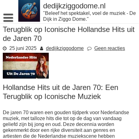
Naar
dedijkziggodome.nl
de
"Beleef het spektakel, voel de muziek - De
inhoud
Dijk in Ziggo Dome."
gaan
Terugblik op Iconische Hollandse Hits uit
de Jaren 70
25 juni 2025
dedijkziggodome
Geen reacties
Hollandse Hits uit de Jaren 70: Een
Terugblik op Iconische Muziek
De jaren 70 waren een gouden tijdperk voor Nederlandse
muziek, met talloze hits die tot op de dag van vandaag
geliefd zijn bij jong en oud. Deze decennia worden
gekenmerkt door een rijke diversiteit aan genres en
artiesten die de Nederlandse muziekscene hebben