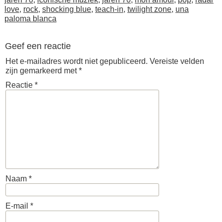
love
,
rock
,
shocking blue
,
teach-in
,
twilight zone
,
una
paloma blanca
Geef een reactie
Het e-mailadres wordt niet gepubliceerd.
Vereiste velden
zijn gemarkeerd met
*
Reactie
*
Naam
*
E-mail
*