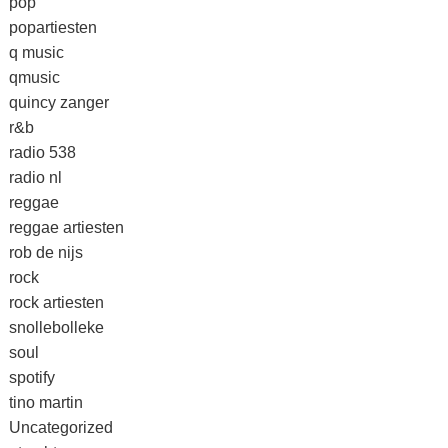
pop
popartiesten
q music
qmusic
quincy zanger
r&b
radio 538
radio nl
reggae
reggae artiesten
rob de nijs
rock
rock artiesten
snollebolleke
soul
spotify
tino martin
Uncategorized