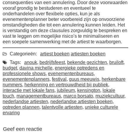
consequenties van een annulering. Door deze voorwaarden
vooraf grondig te bestuderen en eventueel te
onderhandelen over flexibele opties, kun je als
evenementenplanner beter voorbereid zijn op onvoorziene
omstandigheden die tot een annulering kunnen leiden. Het
is verstandig om deze clausules zorgvuldig te bespreken en
vast te leggen om mogelijke risico’s te minimaliseren en
een soepele samenwerking met de artiest te waarborgen.
Categorieën:
artiest boeken
artiesten boeken
Tags:
anouk
,
bedrijfsfeest
,
bekende gezichten
,
bruiloft
,
budget
,
davina michelle
,
energieke optredens en
professionele shows
,
evenementenbureaus
,
evenementenplanners
,
festival
,
guus meeuwis
,
herkenbare
nummers
,
herkenning en vertrouwdheid bij publiek
,
interactie met lokale fans
,
jubileum
,
kensington
,
lokale
touch
,
managementbureaus
,
marco borsato
,
muziekcultuur
,
nederlandse artiesten
,
nederlandse artiesten boeken
,
optreden plannen
,
talentvolle artiesten
,
unieke culturele
ervaring
Geef een reactie